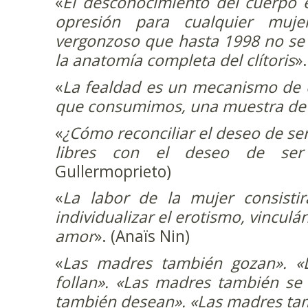
«
El desconocimiento del cuerpo
opresión para cualquier muj
vergonzoso que hasta 1998 no se
la anatomía completa del clítoris
».
«
La fealdad es un mecanismo de o
que consumimos, una muestra de 
«
¿Cómo reconciliar el deseo de se
libres con el deseo de ser
Gullermoprieto)
«
La labor de la mujer consistir
individualizar el erotismo, vinculá
amor
». (Anaïs Nin)
«
Las madres también gozan». «
follan». «Las madres también se
también desean». «Las madres t