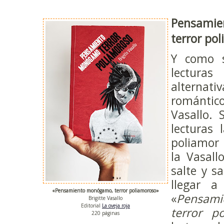
Pensam
terror po
Y como 
lectur
altern
romántic
Vasallo. 
lecturas 
poliamor a
la Vasall
salte y s
llegar a
«Pensamiento monógamo, terror poliamoroso»
«
Pensam
Brigitte Vasallo
Editorial
La oveja roja
terror p
220 páginas