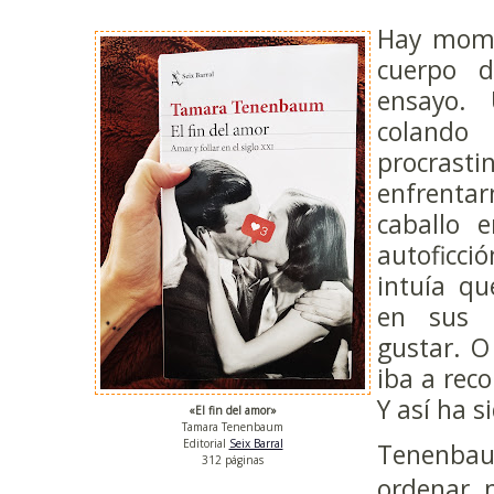
Hay mome
cuerpo 
ensayo.
coland
procrast
enfrenta
caballo 
autoficc
intuía qu
en sus 
gustar. 
iba a reco
Y así ha s
«El fin del amor»
Tamara Tenenbaum
Editorial
Seix Barral
Tenenba
312 páginas
ordenar 