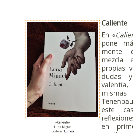
Caliente
En «
Calie
pone má
mente d
mezcla 
propias v
dudas y
valentí
mismas
Tenenba
este ca
reflexion
«Caliente»
en prim
Luna Miguel
Editorial
Lumen