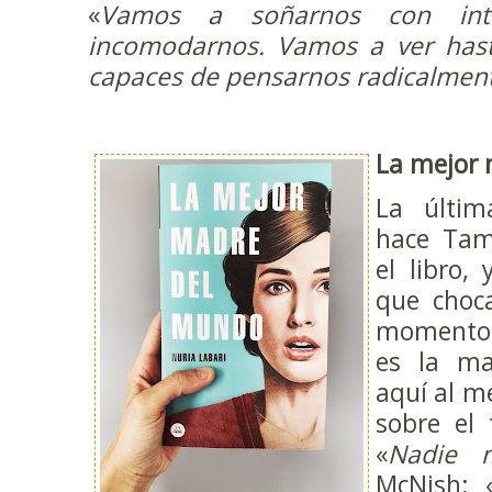
«
Vamos a soñarnos con int
incomodarnos. Vamos a ver has
capaces de pensarnos radicalmen
La mejor
La últi
hace Ta
el libro,
que choc
momento 
es la ma
aquí al me
sobre el
«
Nadie 
McNish: 