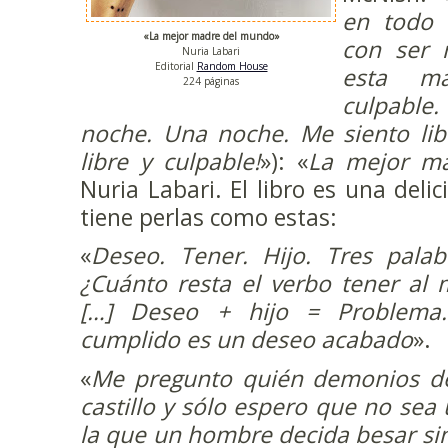
en todo 
«La mejor madre del mundo»
con ser 
Nuria Labari
Editorial
Random House
esta ma
224 páginas
culpable.
noche. Una noche. Me siento libr
libre y culpable!
»): «
La mejor m
Nuria Labari. El libro es una delic
tiene perlas como estas:
«
Deseo. Tener. Hijo. Tres palab
¿Cuánto resta el verbo tener al 
[…] Deseo + hijo = Problema
cumplido es un deseo acabado
».
«
Me pregunto quién demonios de
castillo y sólo espero que no se
la que un hombre decida besar si