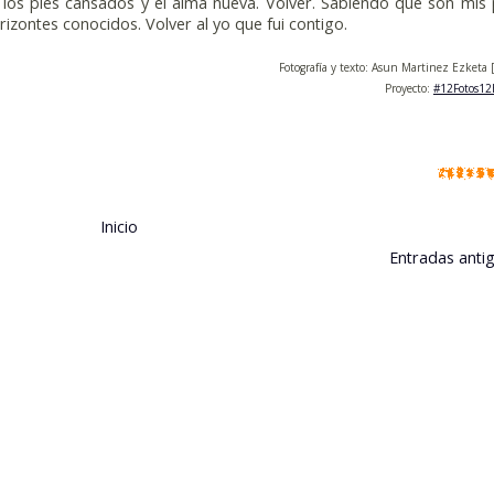
 los pies cansados y el alma nueva. Volver. Sabiendo que son mis
izontes conocidos. Volver al yo que fui contigo.
Fotografía y texto: Asun Martinez Ezketa 
Proyecto:
#12Fotos12H
Inicio
Entradas anti