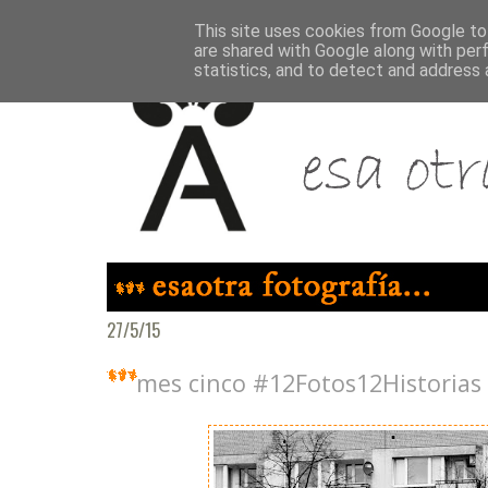
This site uses cookies from Google to 
are shared with Google along with per
statistics, and to detect and address 
27/5/15
mes cinco #12Fotos12Historias 