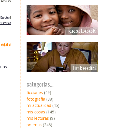
 pasos
[
Esaotra
]
istorias
guas
categorías...
ficciones
(49)
fotografía
(88)
mi actualidad
(45)
mis cosas
(145)
mis lecturas
(9)
poemas
(246)