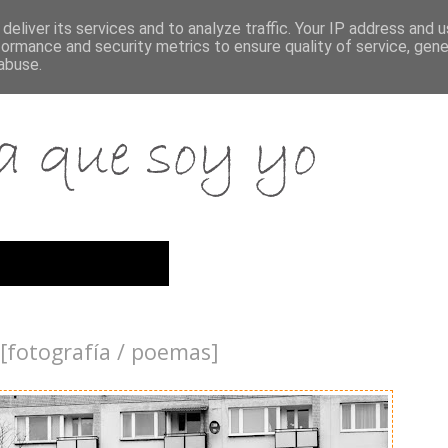
deliver its services and to analyze traffic. Your IP address and 
formance and security metrics to ensure quality of service, gen
abuse.
[fotografía / poemas]