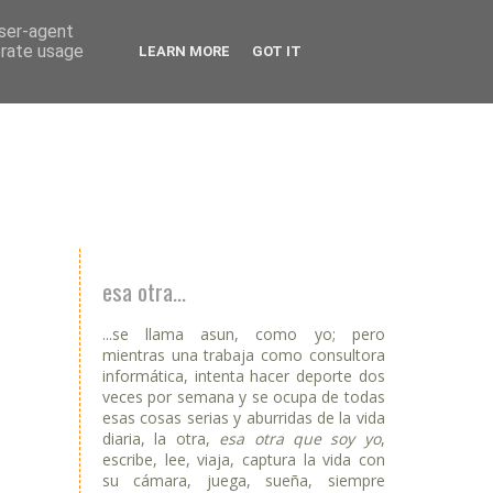
user-agent
erate usage
LEARN MORE
GOT IT
esa otra...
...se llama asun, como yo; pero
mientras una trabaja como consultora
informática, intenta hacer deporte dos
veces por semana y se ocupa de todas
esas cosas serias y aburridas de la vida
diaria, la otra,
esa otra que soy yo
,
escribe, lee, viaja, captura la vida con
su cámara, juega, sueña, siempre