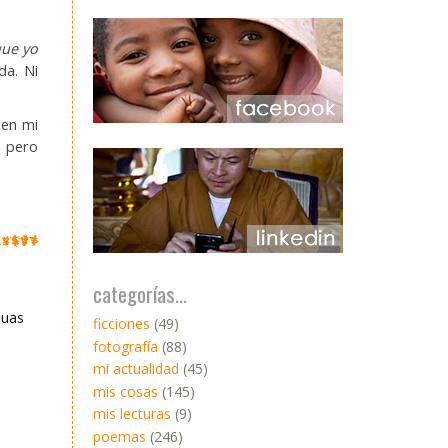
ue yo
da. Ni
 en mi
o pero
categorías...
guas
ficciones
(49)
fotografía
(88)
mi actualidad
(45)
mis cosas
(145)
mis lecturas
(9)
poemas
(246)