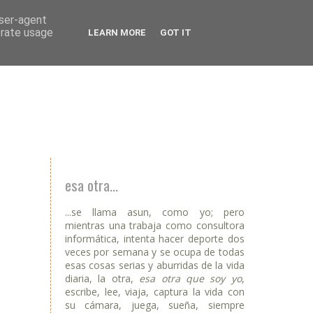
user-agent
erate usage
LEARN MORE
GOT IT
esa otra...
...se llama asun, como yo; pero
mientras una trabaja como consultora
informática, intenta hacer deporte dos
veces por semana y se ocupa de todas
esas cosas serias y aburridas de la vida
diaria, la otra,
esa otra que soy yo
,
escribe, lee, viaja, captura la vida con
su cámara, juega, sueña, siempre