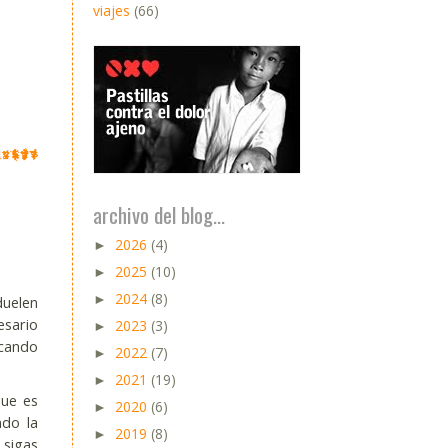
viajes
(66)
archivo del blog...
2026
(4)
►
2025
(10)
►
2024
(8)
►
duelen
esario
2023
(3)
►
scando
2022
(7)
►
2021
(19)
►
que es
2020
(6)
►
ndo la
2019
(8)
►
 sigas