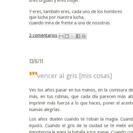
Eres orgullo y eres mujer.
Y eres, también eres, cada uno de los hombres
que lucha por nuestra lucha,
cuando mira de frente a una de nosotras.
2 comentarios
13/6/11
vencer al gris [mis cosas]
Ves los años pasar en tus manos, en la comisura de
más, en tus rutinas, que cada día parecen más ab
imprimir más fuerza a lo que haces, poner el acento
nuevas alegrías.
Los años duelen cuando te roban la magia. Cuando
injusto. Cuando el gris de la ciudad se te mete en
impotencia le gana la batalla a tus ganas. Cuando co