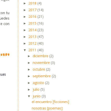
2018
(4)
►
2017
(14)
►
con tu
2016
(21)
►
puedes
2015
(16)
re con
►
2014
(23)
►
2013
(47)
►
2012
(40)
►
2011
(40)
▼
diciembre
(2)
►
noviembre
(3)
►
octubre
(2)
►
guas
septiembre
(2)
►
agosto
(2)
►
julio
(5)
►
junio
(3)
▼
el encuentro [ficciones]
nosotras [poemas]