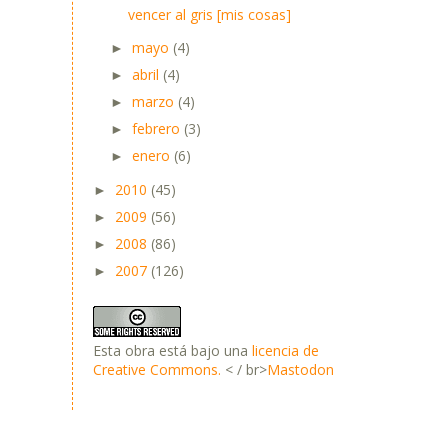
vencer al gris [mis cosas]
mayo
(4)
►
abril
(4)
►
marzo
(4)
►
febrero
(3)
►
enero
(6)
►
2010
(45)
►
2009
(56)
►
2008
(86)
►
2007
(126)
►
Esta obra está bajo una
licencia de
Creative Commons.
< / br>
Mastodon