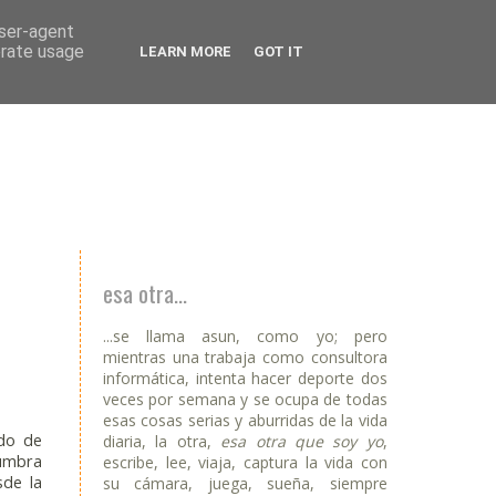
user-agent
erate usage
LEARN MORE
GOT IT
esa otra...
...se llama asun, como yo; pero
mientras una trabaja como consultora
informática, intenta hacer deporte dos
veces por semana y se ocupa de todas
esas cosas serias y aburridas de la vida
ado de
diaria, la otra,
esa otra que soy yo
,
numbra
escribe, lee, viaja, captura la vida con
sde la
su cámara, juega, sueña, siempre