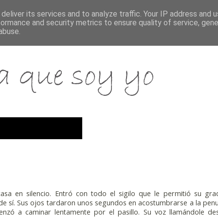
deliver its services and to analyze traffic. Your IP address and 
formance and security metrics to ensure quality of service, gen
abuse.
casa en silencio. Entró con todo el sigilo que le permitió su gr
 de sí. Sus ojos tardaron unos segundos en acostumbrarse a la pe
enzó a caminar lentamente por el pasillo. Su voz llamándole de