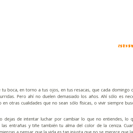
 tu boca, en torno a tus ojos, en tus resacas, que cada domingo 
urridas. Pero ahí no duelen demasiado los años. Ahí sólo es nec
 en otras cualidades que no sean sólo físicas, o vivir siempre bu
 dejas de intentar luchar por cambiar lo que no entiendes, lo 
 las entrañas y tiñe también tu alma del color de la ceniza. Cua
mienzas a pensar que la vida es tan injusta que no se merece que la