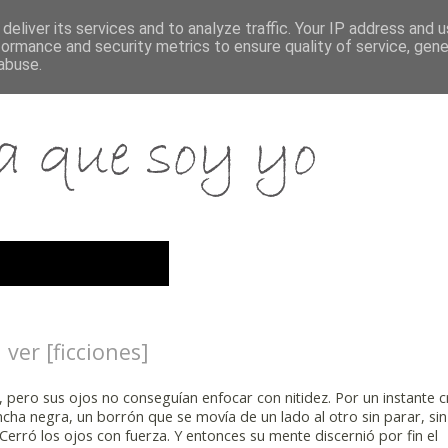
deliver its services and to analyze traffic. Your IP address and 
formance and security metrics to ensure quality of service, gen
abuse.
er [ficciones]
, pero sus ojos no conseguían enfocar con nitidez. Por un instante 
cha negra, un borrón que se movía de un lado al otro sin parar, sin
Cerró los ojos con fuerza. Y entonces su mente discernió por fin el