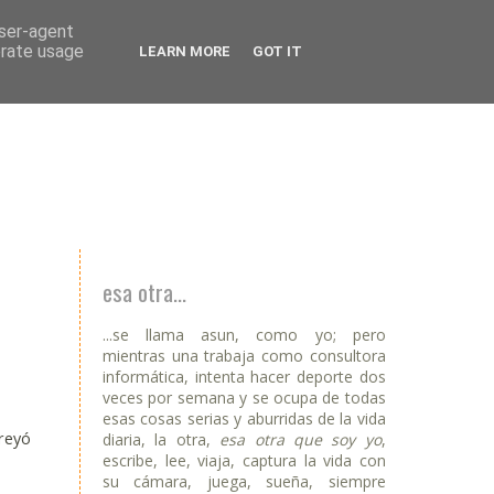
user-agent
erate usage
LEARN MORE
GOT IT
esa otra...
...se llama asun, como yo; pero
mientras una trabaja como consultora
informática, intenta hacer deporte dos
veces por semana y se ocupa de todas
esas cosas serias y aburridas de la vida
creyó
diaria, la otra,
esa otra que soy yo
,
escribe, lee, viaja, captura la vida con
su cámara, juega, sueña, siempre