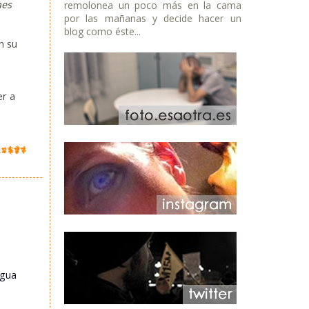
nes
remolonea un poco más en la cama
por las mañanas y decide hacer un
blog como éste...
n su
,
er a
igua