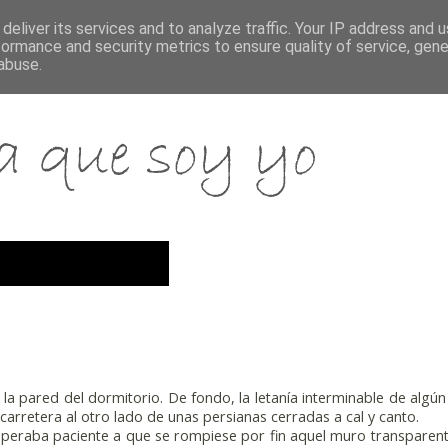
deliver its services and to analyze traffic. Your IP address and 
formance and security metrics to ensure quality of service, gen
abuse.
a la pared del dormitorio. De fondo, la letanía interminable de algú
 carretera al otro lado de unas persianas cerradas a cal y canto.
speraba paciente a que se rompiese por fin aquel muro transparen