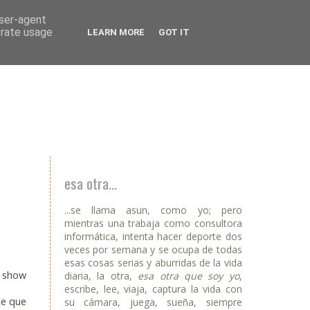
user-agent
erate usage
LEARN MORE
GOT IT
esa otra...
...se llama asun, como yo; pero
mientras una trabaja como consultora
informática, intenta hacer deporte dos
veces por semana y se ocupa de todas
esas cosas serias y aburridas de la vida
n show
diaria, la otra,
esa otra que soy yo
,
escribe, lee, viaja, captura la vida con
te que
su cámara, juega, sueña, siempre