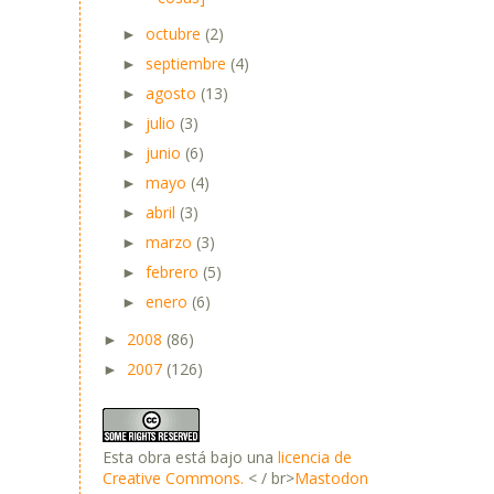
octubre
(2)
►
septiembre
(4)
►
agosto
(13)
►
julio
(3)
►
junio
(6)
►
mayo
(4)
►
abril
(3)
►
marzo
(3)
►
febrero
(5)
►
enero
(6)
►
2008
(86)
►
2007
(126)
►
Esta obra está bajo una
licencia de
Creative Commons.
< / br>
Mastodon