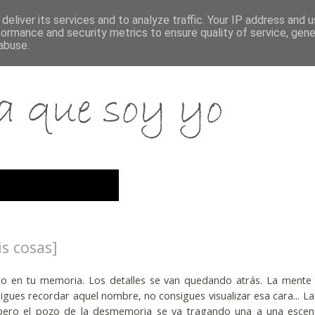
deliver its services and to analyze traffic. Your IP address and 
formance and security metrics to ensure quality of service, gen
abuse.
is cosas]
do en tu memoria. Los detalles se van quedando atrás. La mente
gues recordar aquel nombre, no consigues visualizar esa cara... La
 pero el pozo de la desmemoria se va tragando una a una esce