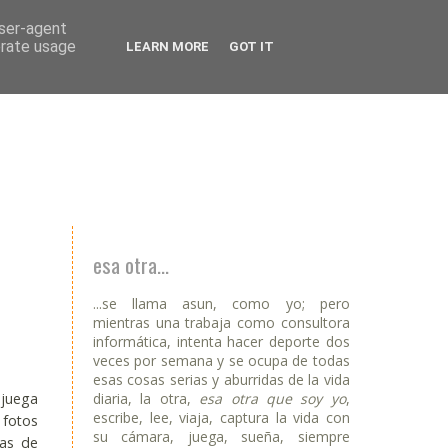
user-agent
erate usage
LEARN MORE
GOT IT
esa otra...
...se llama asun, como yo; pero
mientras una trabaja como consultora
informática, intenta hacer deporte dos
veces por semana y se ocupa de todas
esas cosas serias y aburridas de la vida
diaria, la otra,
esa otra que soy yo
,
 juega
escribe, lee, viaja, captura la vida con
 fotos
su cámara, juega, sueña, siempre
nas de