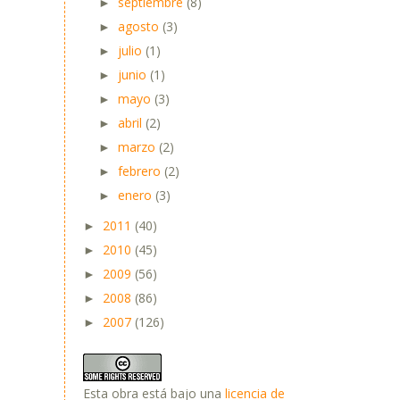
septiembre
(8)
►
agosto
(3)
►
julio
(1)
►
junio
(1)
►
mayo
(3)
►
abril
(2)
►
marzo
(2)
►
febrero
(2)
►
enero
(3)
►
2011
(40)
►
2010
(45)
►
2009
(56)
►
2008
(86)
►
2007
(126)
►
Esta obra está bajo una
licencia de