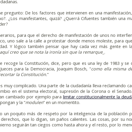
iudadanas.
e pregunto: De los factores que intervienen en una manifestación,
o?. ¿Los manifestantes, quizá? ¿Querrá Cifuentes también una m
íder?
erarios, para que el derecho de manifestación de unos no interfie
gico, uno sale a la calle a protestar donde menos moleste, para que
dad. Y lógico también pensar que hay cada vez más gente en la
aquí creo que se nota la ironía sin que la remarque_
.
 recoge la Constitución, dice, pero que es una ley de 1983 y se
Jueces para la Democracia, Joaquim Bosch, "
como ella misma de
ecortar la Constitución.
”
es muy complicado. Una parte de la ciudadanía lleva reclamando c
bio en el sistema electoral, supresión de la Corona o el Senado
a han cambiado por ejemplo para
limitar constitucionalmente la deud
pongan y la “
modulen
” en un momentito.
ido un poquito más de respeto por la inteligencia de la población p
 derechos, que lo digan, sin paños calientes. Las cosas, por su n
ierno seguirán tan ciegos como hasta ahora y el resto, por lo men