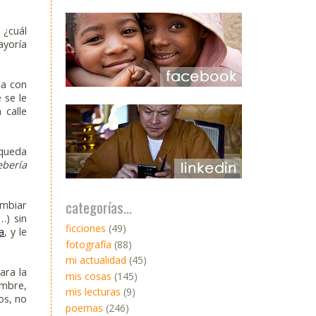
 ¿cuál
ayoría
ra con
 se le
 calle
 queda
bería
categorías...
ambiar
…) sin
ficciones
(49)
a
, y le
fotografía
(88)
mi actualidad
(45)
ara la
mis cosas
(145)
ombre,
mis lecturas
(9)
os, no
poemas
(246)