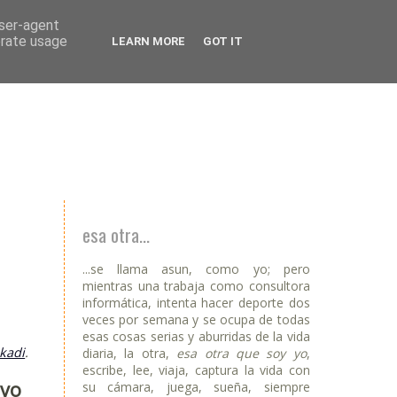
user-agent
erate usage
LEARN MORE
GOT IT
esa otra...
...se llama asun, como yo; pero
mientras una trabaja como consultora
informática, intenta hacer deporte dos
veces por semana y se ocupa de todas
esas cosas serias y aburridas de la vida
kadi
.
diaria, la otra,
esa otra que soy yo
,
escribe, lee, viaja, captura la vida con
ivo
su cámara, juega, sueña, siempre