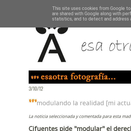
This site uses cookies from Google to 
are shared with Google along with per
statistics, and to detect and address 
3/10/12
modulando la realidad [mi actu
La noticia seleccionada y comentada para esta madr
Cifuentes pide "modular" el dere