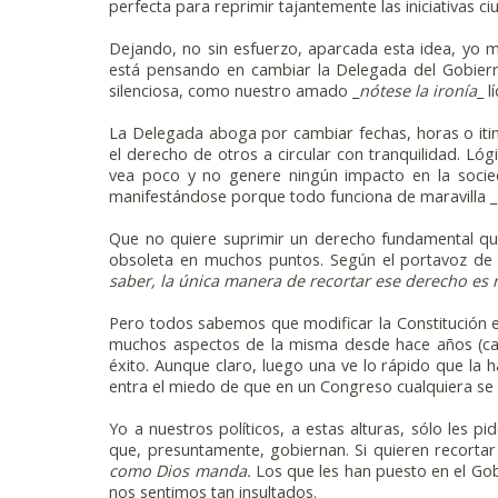
perfecta para reprimir tajantemente las iniciativas c
Dejando, no sin esfuerzo, aparcada esta idea, yo m
está pensando en cambiar la Delegada del Gobiern
silenciosa, como nuestro amado _
nótese la ironía
_ l
La Delegada aboga por cambiar fechas, horas o itin
el derecho de otros a circular con tranquilidad. Ló
vea poco y no genere ningún impacto en la socie
manifestándose porque todo funciona de maravilla _
Que no quiere suprimir un derecho fundamental que
obsoleta en muchos puntos. Según el portavoz de 
saber, la única manera de recortar ese derecho es r
Pero todos sabemos que modificar la Constitución 
muchos aspectos de la misma desde hace años (cam
éxito. Aunque claro, luego una ve lo rápido que l
entra el miedo de que en un Congreso cualquiera se 
Yo a nuestros políticos, a estas alturas, sólo les p
que, presuntamente, gobiernan. Si quieren recortar
como Dios manda.
Los que les han puesto en el Gob
nos sentimos tan insultados.