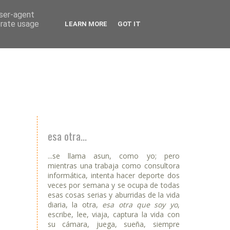
user-agent
erate usage
LEARN MORE
GOT IT
esa otra...
...se llama asun, como yo; pero
mientras una trabaja como consultora
informática, intenta hacer deporte dos
veces por semana y se ocupa de todas
esas cosas serias y aburridas de la vida
diaria, la otra,
esa otra que soy yo
,
escribe, lee, viaja, captura la vida con
su cámara, juega, sueña, siempre