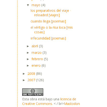
mayo
(4)
▼
los preparativos del viaje ·
reloaded [viajes]
cuando llega [poemas]
el vértigo o la risa loca [mis
cosas]
infecundidad [poemas]
abril
(3)
►
marzo
(3)
►
febrero
(5)
►
enero
(6)
►
2008
(86)
►
2007
(126)
►
Esta obra está bajo una
licencia de
Creative Commons.
< / br>
Mastodon