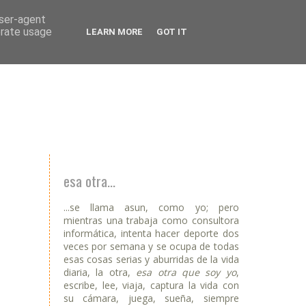
user-agent
erate usage
LEARN MORE
GOT IT
esa otra...
...se llama asun, como yo; pero
mientras una trabaja como consultora
informática, intenta hacer deporte dos
veces por semana y se ocupa de todas
esas cosas serias y aburridas de la vida
diaria, la otra,
esa otra que soy yo
,
escribe, lee, viaja, captura la vida con
su cámara, juega, sueña, siempre