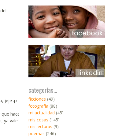
 del
categorías...
ficciones
(49)
, jeje :p
fotografía
(88)
mi actualidad
(45)
y que hacer
mis cosas
(145)
, ya vale!
mis lecturas
(9)
poemas
(246)