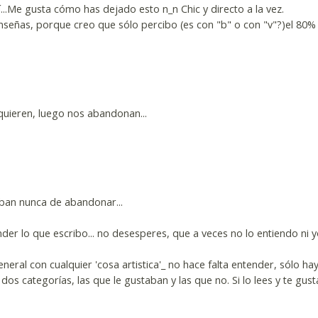
..Me gusta cómo has dejado esto n_n Chic y directo a la vez.
enseñas, porque creo que sólo percibo (es con "b" o con "v"?)el 80%
 quieren, luego nos abandonan...
aban nunca de abandonar...
ntender lo que escribo... no desesperes, que a veces no lo entiendo ni yo
ral con cualquier 'cosa artistica'_ no hace falta entender, sólo ha
os categorías, las que le gustaban y las que no. Si lo lees y te gusta