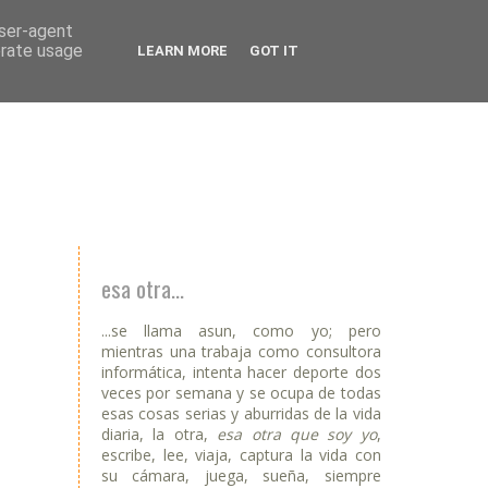
user-agent
erate usage
LEARN MORE
GOT IT
esa otra...
...se llama asun, como yo; pero
mientras una trabaja como consultora
informática, intenta hacer deporte dos
veces por semana y se ocupa de todas
esas cosas serias y aburridas de la vida
diaria, la otra,
esa otra que soy yo
,
escribe, lee, viaja, captura la vida con
su cámara, juega, sueña, siempre