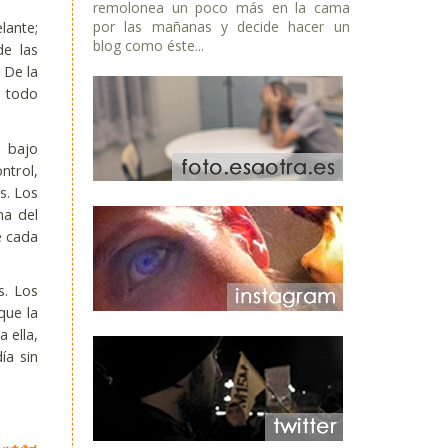
remolonea un poco más en la cama
por las mañanas y decide hacer un
lante;
blog como éste...
de las
 De la
o todo
o bajo
ntrol,
s. Los
na del
e cada
s. Los
que la
 ella,
ía sin