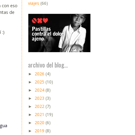
viajes
(66)
a con eso y
untas de
 :)
archivo del blog...
2026
(4)
►
2025
(10)
►
2024
(8)
►
2023
(3)
►
2022
(7)
►
2021
(19)
►
2020
(6)
►
igua
2019
(8)
►