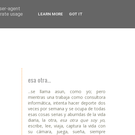
user-agent
erate usage
LEARN MORE
GOT IT
esa otra...
...se llama asun, como yo; pero
mientras una trabaja como consultora
informática, intenta hacer deporte dos
veces por semana y se ocupa de todas
esas cosas serias y aburridas de la vida
diaria, la otra,
esa otra que soy yo
,
escribe, lee, viaja, captura la vida con
su cámara, juega, sueña, siempre