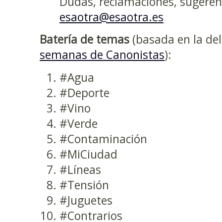
Dudas, reclamaciones, sugeren
esaotra@esaotra.es
Batería de temas
(basada en la de
semanas de Canonistas
):
#Agua
#Deporte
#Vino
#Verde
#Contaminación
#MiCiudad
#Líneas
#Tensión
#Juguetes
#Contrarios