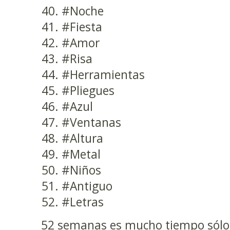
#Noche
#Fiesta
#Amor
#Risa
#Herramientas
#Pliegues
#Azul
#Ventanas
#Altura
#Metal
#Niños
#Antiguo
#Letras
52 semanas es mucho tiempo sólo