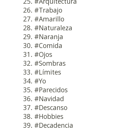
#Arquitectura
#Trabajo
#Amarillo
#Naturaleza
#Naranja
#Comida
#Ojos
#Sombras
#Límites
#Yo
#Parecidos
#Navidad
#Descanso
#Hobbies
#Decadencia