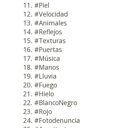
#Piel
#Velocidad
#Animales
#Reflejos
#Texturas
#Puertas
#Música
#Manos
#Lluvia
#Fuego
#Hielo
#BlancoNegro
#Rojo
#Fotodenuncia