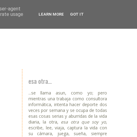
user-agent
erate usage
LEARN MORE
GOT IT
esa otra...
...se llama asun, como yo; pero
mientras una trabaja como consultora
informática, intenta hacer deporte dos
veces por semana y se ocupa de todas
esas cosas serias y aburridas de la vida
diaria, la otra,
esa otra que soy yo
,
escribe, lee, viaja, captura la vida con
su cámara, juega, sueña, siempre