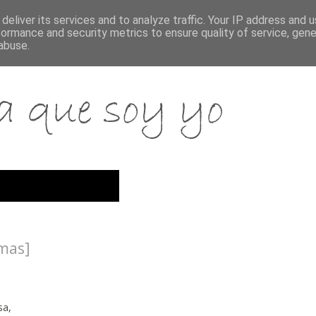
deliver its services and to analyze traffic. Your IP address and 
formance and security metrics to ensure quality of service, gen
abuse.
emas]
sa,