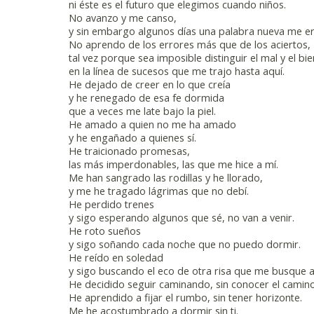
ni éste es el futuro que elegimos cuando niños.
No avanzo y me canso,
y sin embargo algunos días una palabra nueva me eriz
No aprendo de los errores más que de los aciertos,
tal vez porque sea imposible distinguir el mal y el bie
en la línea de sucesos que me trajo hasta aquí.
He dejado de creer en lo que creía
y he renegado de esa fe dormida
que a veces me late bajo la piel.
He amado a quien no me ha amado
y he engañado a quienes sí.
He traicionado promesas,
las más imperdonables, las que me hice a mí.
Me han sangrado las rodillas y he llorado,
y me he tragado lágrimas que no debí.
He perdido trenes
y sigo esperando algunos que sé, no van a venir.
He roto sueños
y sigo soñando cada noche que no puedo dormir.
He reído en soledad
y sigo buscando el eco de otra risa que me busque a
He decidido seguir caminando, sin conocer el camino
He aprendido a fijar el rumbo, sin tener horizonte.
Me he acostumbrado a dormir sin ti.