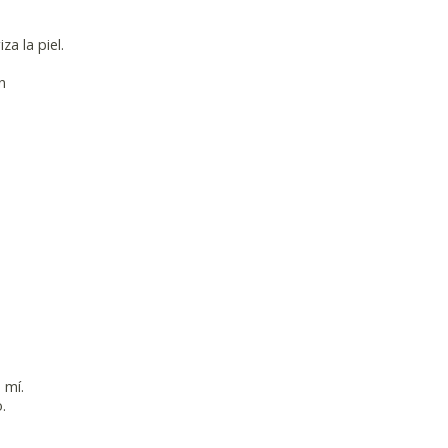
a la piel.
n
 mí.
.