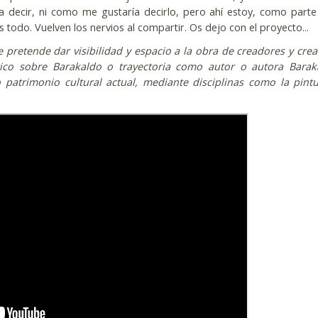
 decir, ni como me gustaría decirlo, pero ahí estoy, como parte
todo. Vuelven los nervios al compartir. Os dejo con el proyecto...
 pretende dar visibilidad y espacio a la obra de creadores y cre
tico sobre Barakaldo o trayectoria como autor o autora Barak
 patrimonio cultural actual, mediante disciplinas como la pintu