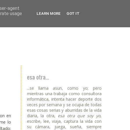
user-agent
erate usage
LEARN MORE
GOT IT
esa otra...
...se llama asun, como yo; pero
mientras una trabaja como consultora
informática, intenta hacer deporte dos
veces por semana y se ocupa de todas
esas cosas serias y aburridas de la vida
diaria, la otra,
esa otra que soy yo
,
ron en
escribe, lee, viaja, captura la vida con
 me lo
su cámara, juega, sueña, siempre
ltado: