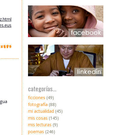
z.html
es.eus
categorías...
ficciones
(49)
igua
fotografía
(88)
mi actualidad
(45)
mis cosas
(145)
mis lecturas
(9)
poemas
(246)