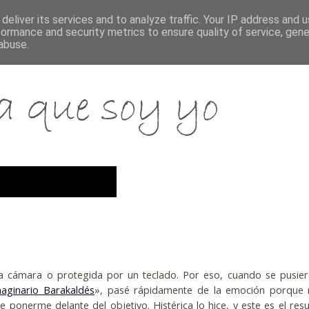
deliver its services and to analyze traffic. Your IP address and 
formance and security metrics to ensure quality of service, gen
abuse.
la cámara o protegida por un teclado. Por eso, cuando se pusie
aginario Barakaldés
», pasé rápidamente de la emoción porque
 ponerme delante del objetivo. Histérica lo hice, y este es el resu