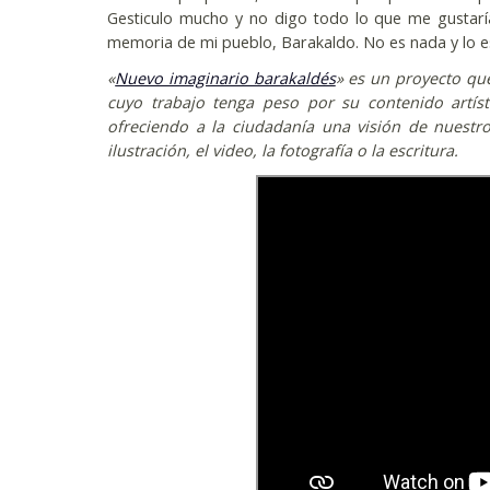
Gesticulo mucho y no digo todo lo que me gustaría
memoria de mi pueblo, Barakaldo. No es nada y lo es 
«
Nuevo imaginario barakaldés
» es un proyecto que
cuyo trabajo tenga peso por su contenido artís
ofreciendo a la ciudadanía una visión de nuestro
ilustración, el video, la fotografía o la escritura.