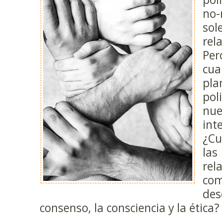
no
so
rel
Pe
cu
pl
po
nu
int
¿C
las
rel
com
des
consenso, la consciencia y la ética?