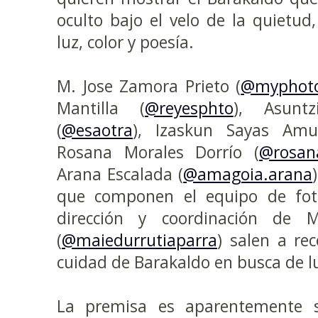
oculto bajo el velo de la quietud
luz, color y poesía.
M. Jose Zamora Prieto (
@myphoto
Mantilla (
@reyesphto
), Asunt
(
@esaotra
), Izaskun Sayas Amu
Rosana Morales Dorrío (
@rosan
Arana Escalada (
@amagoia.arana
que componen el equipo de fot
dirección y coordinación de M
(
@maiedurrutiaparra
) salen a rec
cuidad de Barakaldo en busca de lu
La premisa es aparentemente se