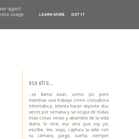
user-agent
erate usage
LEARN MORE
GOT IT
esa otra...
...se llama asun, como yo; pero
mientras una trabaja como consultora
informática, intenta hacer deporte dos
veces por semana y se ocupa de todas
esas cosas serias y aburridas de la vida
diaria, la otra,
esa otra que soy yo
,
escribe, lee, viaja, captura la vida con
su cámara, juega, sueña, siempre