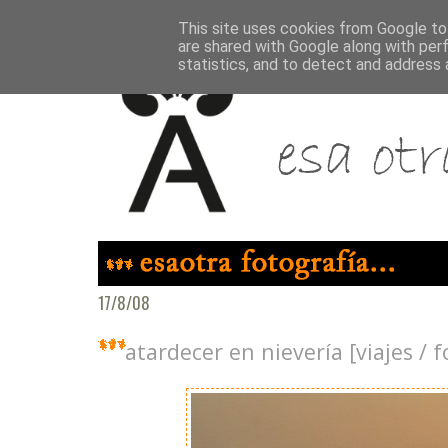
This site uses cookies from Google to 
are shared with Google along with per
statistics, and to detect and address 
17/8/08
atardecer en nievería [viajes / f