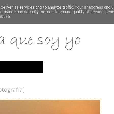
deliver its services and to analyze traffic. Your IP address and 
formance and security metrics to ensure quality of service, gen
abuse.
otografía]