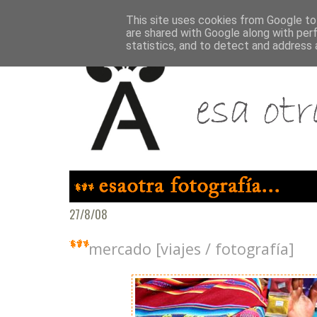
This site uses cookies from Google to 
are shared with Google along with per
statistics, and to detect and address 
27/8/08
mercado [viajes / fotografía]