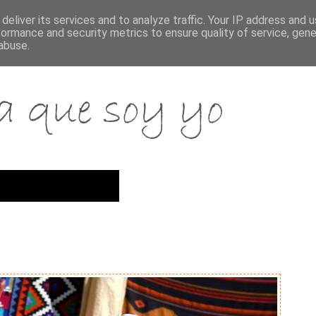
deliver its services and to analyze traffic. Your IP address and 
formance and security metrics to ensure quality of service, gen
abuse.