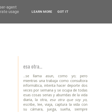
user-agent
erate usage
LEARN MORE
GOT IT
esa otra...
...se llama asun, como yo; pero
mientras una trabaja como consultora
informática, intenta hacer deporte dos
veces por semana y se ocupa de todas
esas cosas serias y aburridas de la vida
diaria, la otra,
esa otra que soy yo
,
escribe, lee, viaja, captura la vida con
su cámara, juega, sueña, siempre