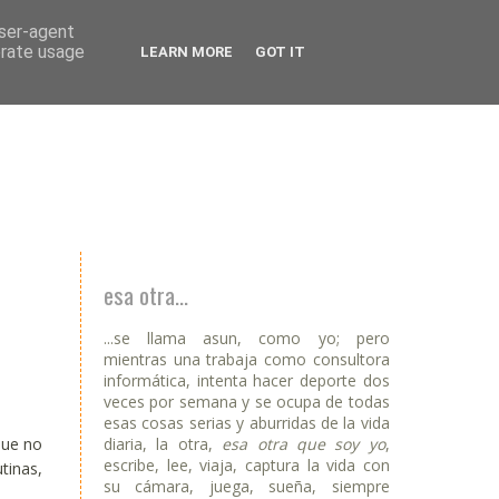
user-agent
erate usage
LEARN MORE
GOT IT
esa otra...
...se llama asun, como yo; pero
mientras una trabaja como consultora
informática, intenta hacer deporte dos
veces por semana y se ocupa de todas
esas cosas serias y aburridas de la vida
diaria, la otra,
esa otra que soy yo
,
que no
escribe, lee, viaja, captura la vida con
tinas,
su cámara, juega, sueña, siempre