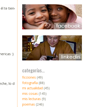
él te tiende
ericas :)
categorías...
ficciones
(49)
fotografía
(88)
eche, lo de
mi actualidad
(45)
mis cosas
(145)
mis lecturas
(9)
poemas
(246)