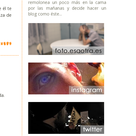
remolonea un poco más en la cama
por las mañanas y decide hacer un
 él te
blog como éste...
nza de
da.