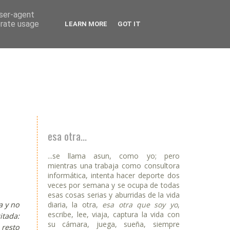
user-agent
erate usage
LEARN MORE
GOT IT
esa otra...
...se llama asun, como yo; pero
mientras una trabaja como consultora
informática, intenta hacer deporte dos
veces por semana y se ocupa de todas
esas cosas serias y aburridas de la vida
diaria, la otra,
esa otra que soy yo
,
a y no
escribe, lee, viaja, captura la vida con
itada:
su cámara, juega, sueña, siempre
 resto