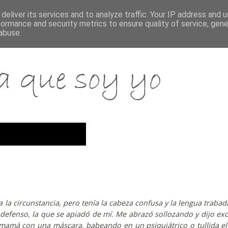
deliver its services and to analyze traffic. Your IP address and 
formance and security metrics to ensure quality of service, gen
abuse.
a la circunstancia, pero tenía la cabeza confusa y la lengua trabad
ndefenso, la que se apiadó de mí. Me abrazó sollozando y dijo exc
 mamá con una máscara, babeando en un psiquiátrico o tullida el