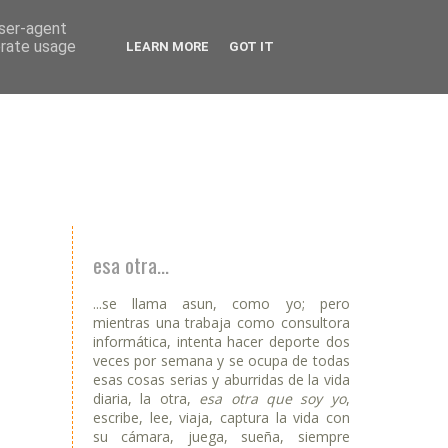
user-agent
erate usage
LEARN MORE
GOT IT
esa otra...
...se llama asun, como yo; pero
mientras una trabaja como consultora
informática, intenta hacer deporte dos
veces por semana y se ocupa de todas
esas cosas serias y aburridas de la vida
diaria, la otra,
esa otra que soy yo
,
escribe, lee, viaja, captura la vida con
su cámara, juega, sueña, siempre