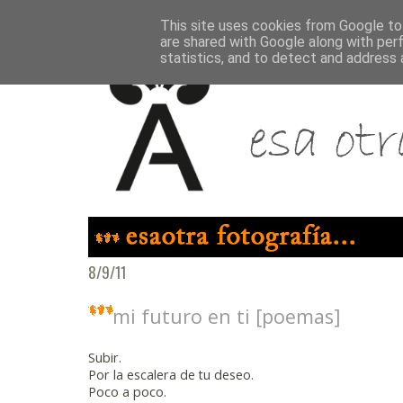
This site uses cookies from Google to 
are shared with Google along with per
statistics, and to detect and address 
8/9/11
mi futuro en ti [poemas]
Subir.
Por la escalera de tu deseo.
Poco a poco.