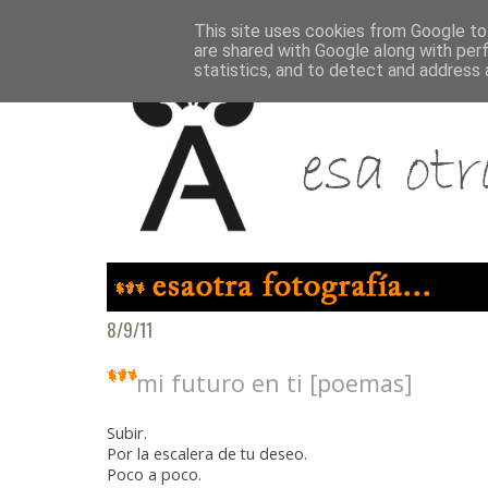
This site uses cookies from Google to 
are shared with Google along with per
statistics, and to detect and address 
8/9/11
mi futuro en ti [poemas]
Subir.
Por la escalera de tu deseo.
Poco a poco.