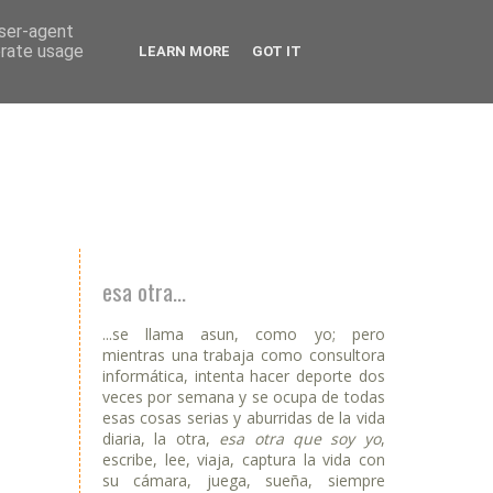
user-agent
erate usage
LEARN MORE
GOT IT
esa otra...
...se llama asun, como yo; pero
mientras una trabaja como consultora
informática, intenta hacer deporte dos
veces por semana y se ocupa de todas
esas cosas serias y aburridas de la vida
diaria, la otra,
esa otra que soy yo
,
escribe, lee, viaja, captura la vida con
su cámara, juega, sueña, siempre