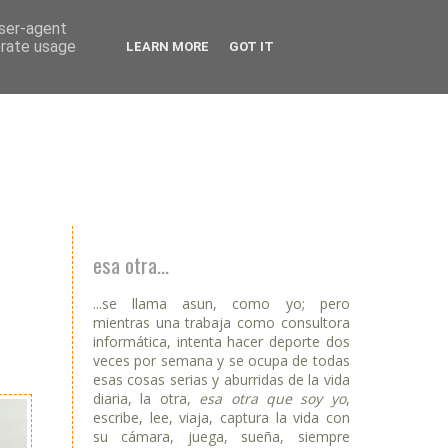
user-agent
erate usage
LEARN MORE
GOT IT
esa otra...
...se llama asun, como yo; pero
mientras una trabaja como consultora
informática, intenta hacer deporte dos
veces por semana y se ocupa de todas
esas cosas serias y aburridas de la vida
diaria, la otra,
esa otra que soy yo
,
escribe, lee, viaja, captura la vida con
su cámara, juega, sueña, siempre