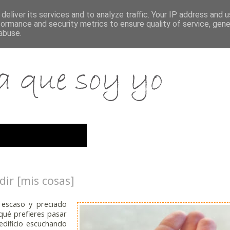
deliver its services and to analyze traffic. Your IP address and 
formance and security metrics to ensure quality of service, gen
abuse.
ir [mis cosas]
 escaso y preciado
qué prefieres pasar
dificio escuchando