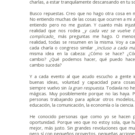
charlas, a estar tranquilamente descansando en tu s
Busco repuestas. Creo que no hago otra cosa en m
No entiendo muchas de las cosas que ocurren a mi al
entiendo pero no me gustan. Y cuanto más injust
realidad que nos rodea
_y cada vez se vuelve
complicado_
más preguntas me hago. O menos,
realidad, todas se resumen en la misma. Voy a c
cada charla o congreso similar _
incluso a cada ma
misma idea en la cabeza: ¿Cómo se hace? ¿Có
cambio? ¿Qué podemos hacer, qué puedo hacer
cambio suceda?
Y a cada evento al que acudo escucho a gente in
buenas ideas, voluntad y capacidad para cosas
siempre vuelvo sin
la gran respuesta
. Todavía no he
mágicas. Muy posiblemente porque no las haya. 
personas trabajando para aplicar otros modelos
educación, la comunicación, la economía o la ciencia.
He conocido personas que como yo se hacen pr
oportunidad. Porque veo que no estoy sola, que h
mejor, más justo. Sin grandes revoluciones que m
pero sí con pequeños proyectos, pequeñas accione