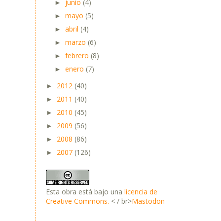
junio
(4)
►
mayo
(5)
►
abril
(4)
►
marzo
(6)
►
febrero
(8)
►
enero
(7)
►
2012
(40)
►
2011
(40)
►
2010
(45)
►
2009
(56)
►
2008
(86)
►
2007
(126)
►
Esta obra está bajo una
licencia de
Creative Commons.
< / br>
Mastodon