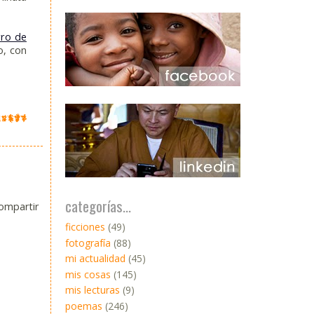
rro de
o, con
categorías...
compartir
ficciones
(49)
fotografía
(88)
mi actualidad
(45)
mis cosas
(145)
mis lecturas
(9)
poemas
(246)