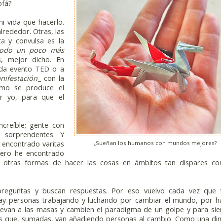
ofá?
i vida que hacerlo.
rededor. Otras, las
a y convulsa es la
 todo un poco más
 mejor dicho. En
ada evento TED o a
nifestación
_ con la
mo se produce el
 yo, para que el
creíble; gente con
 sorprendentes. Y
 encontrado varitas
¿Sueñan los humanos con mundos mejores?
Pero he encontrado
, otras formas de hacer las cosas en ámbitos tan dispares c
eguntas y buscan respuestas. Por eso vuelvo cada vez que 
ay personas trabajando y luchando por cambiar el mundo, por h
uevan a las masas y cambien el paradigma de un golpe y para si
s que, sumadas, van añadiendo personas al cambio. Como una di