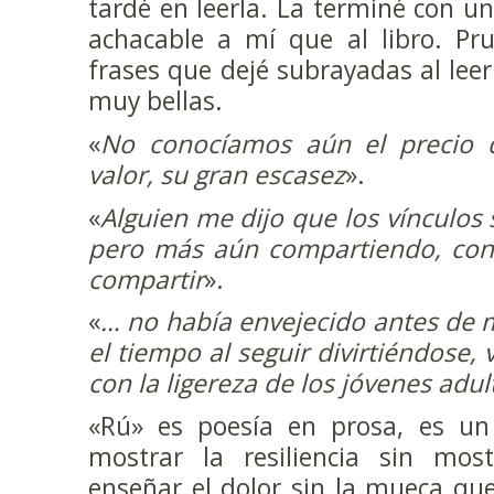
tardé en leerla. La terminé con u
achacable a mí que al libro. Pru
frases que dejé subrayadas al lee
muy bellas.
«
No conocíamos aún el precio d
valor, su gran escasez
».
«
Alguien me dijo que los vínculos s
pero más aún compartiendo, con 
compartir
».
«
… no había envejecido antes de 
el tiempo al seguir divirtiéndose, 
con la ligereza de los jóvenes adul
«Rú» es poesía en prosa, es un 
mostrar la resiliencia sin mos
enseñar el dolor sin la mueca que