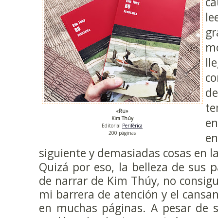
ca
le
gr
mo
ll
co
de
te
«Ru»
Kim Thúy
en
Editorial
Periférica
200 páginas
en
siguiente y demasiadas cosas en l
Quizá por eso, la belleza de sus p
de narrar de Kim Thúy, no consigu
mi barrera de atención y el cansan
en muchas páginas. A pesar de s