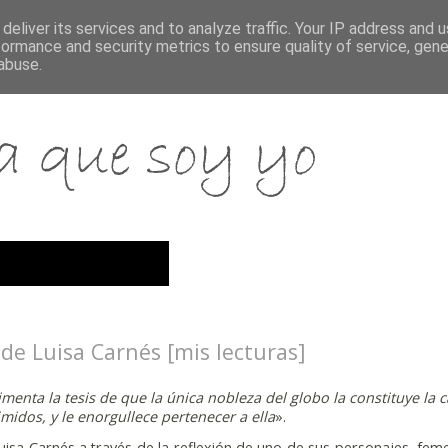
deliver its services and to analyze traffic. Your IP address and 
formance and security metrics to ensure quality of service, gen
abuse.
de Luisa Carnés [mis lecturas]
limenta la tesis de que la única nobleza del globo la constituye la c
imidos, y le enorgullece pertenecer a ella
».
Luisa Carnés a través de la reflexión de uno de sus personajes, fem