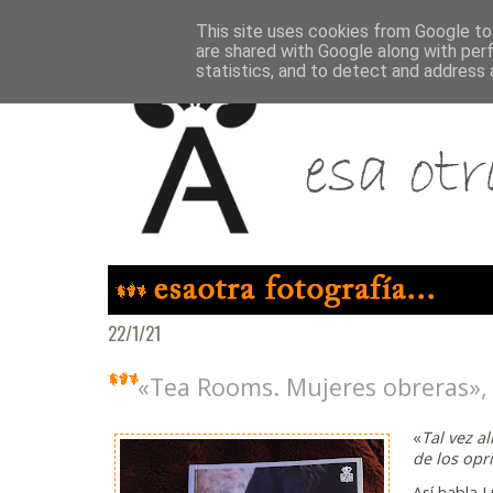
This site uses cookies from Google to 
are shared with Google along with per
statistics, and to detect and address 
22/1/21
«Tea Rooms. Mujeres obreras», 
«
Tal vez a
de los opr
Así habla 