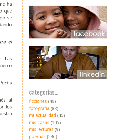
 me ha
lo que
ndo se
 dando
ra el
o. Las
cierro
 lucha
categorías...
és, al
ficciones
(49)
or los
fotografía
(88)
uestra
mi actualidad
(45)
mis cosas
(145)
mis lecturas
(9)
poemas
(246)