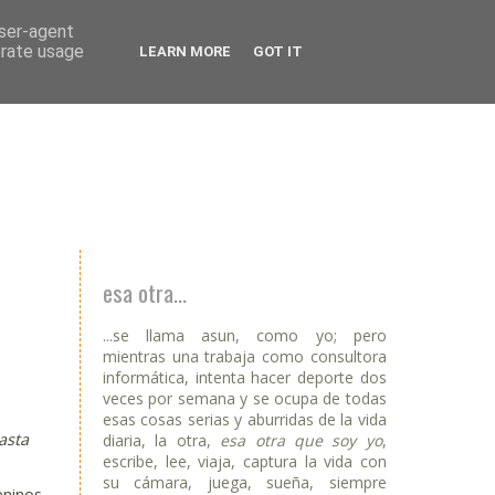
user-agent
erate usage
LEARN MORE
GOT IT
esa otra...
...se llama asun, como yo; pero
mientras una trabaja como consultora
informática, intenta hacer deporte dos
veces por semana y se ocupa de todas
esas cosas serias y aburridas de la vida
asta
diaria, la otra,
esa otra que soy yo
,
escribe, lee, viaja, captura la vida con
su cámara, juega, sueña, siempre
eninos