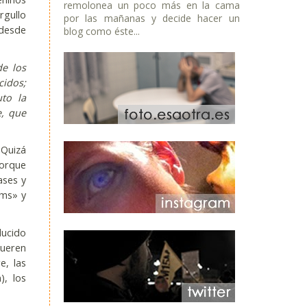
remolonea un poco más en la cama
rgullo
por las mañanas y decide hacer un
 desde
blog como éste...
de los
idos;
to la
e, que
 Quizá
porque
ases y
oms» y
ducido
mueren
e, las
), los