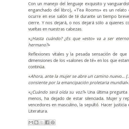
Con un manejo del lenguaje exquisito y vanguardis
enganchado del libro), «Tea Rooms» es un relato
ocurre en ese salón de té durante un tiempo breve;
cierre. Y nos dejará, o nos dejará sólo a quiene
vueltas en nuestras cabezas.
«
¿Hasta cuándo? ¿Es que «esto» va a ser eterno
hermano?
»
Reflexiones vitales y la pesada sensación de qu
dimensiones de los «salones de té» en los que esta
continúa.
«
Ahora, ante la mujer se abre un camino nuevo… […
consiente por la emancipación proletaria mundial
»
«
¿Cuándo será oída su voz?
» Una última pregunta p
menos, ha dejado de estar silenciada. Mujer y repub
vencedores en masculino, la sepultó. Hacer justicia e
Literatura.