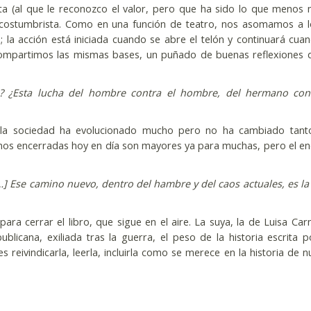
ta (al que le reconozco el valor, pero que ha sido lo que menos
 costumbrista. Como en una función de teatro, nos asomamos a 
 la acción está iniciada cuando se abre el telón y continuará cua
s compartimos las mismas bases, un puñado de buenas reflexiones
? ¿Esta lucha del hombre contra el hombre, del hermano cont
e la sociedad ha evolucionado mucho pero no ha cambiado tant
mos encerradas hoy en día son mayores ya para muchas, pero el en
] Ese camino nuevo, dentro del hambre y del caos actuales, es la
.
ara cerrar el libro, que sigue en el aire. La suya, la de Luisa Carn
licana, exiliada tras la guerra, el peso de la historia escrita p
s reivindicarla, leerla, incluirla como se merece en la historia de n