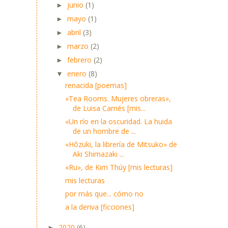
junio
(1)
►
mayo
(1)
►
abril
(3)
►
marzo
(2)
►
febrero
(2)
►
enero
(8)
▼
renacida [poemas]
«Tea Rooms. Mujeres obreras»,
de Luisa Carnés [mis...
«Un río en la oscuridad. La huida
de un hombre de ...
«Hôzuki, la librería de Mitsuko» de
Aki Shimazaki ...
«Ru», de Kim Thúy [mis lecturas]
mis lecturas
por más que... cómo no
a la deriva [ficciones]
2020
(6)
►