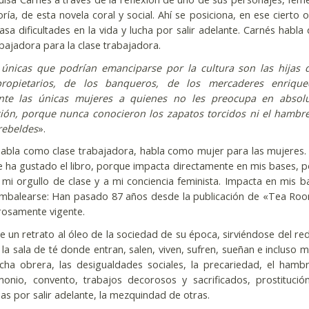
ía, de esta novela coral y social. Ahí se posiciona, en ese cierto o
sa dificultades en la vida y lucha por salir adelante. Carnés habla
abajadora para la clase trabajadora.
 únicas que podrían emanciparse por la cultura son las hijas 
ropietarios, de los banqueros, de los mercaderes enriquec
nte las únicas mujeres a quienes no les preocupa en absolu
ión, porque nunca conocieron los zapatos torcidos ni el hambr
rebeldes
».
habla como clase trabajadora, habla como mujer para las mujeres.
 ha gustado el libro, porque impacta directamente en mis bases, 
a mi orgullo de clase y a mi conciencia feminista. Impacta en mis b
ambalearse: Han pasado 87 años desde la publicación de «Tea Ro
rosamente vigente.
e un retrato al óleo de la sociedad de su época, sirviéndose del re
la sala de té donde entran, salen, viven, sufren, sueñan e incluso 
ucha obrera, las desigualdades sociales, la precariedad, el hambr
onio, convento, trabajos decorosos y sacrificados, prostitución
as por salir adelante, la mezquindad de otras.