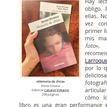
Hay lec
obligo.
ellas. N
vez co
primer l
mis ma
foto
», 
recom
Larroqu
por lo 
delici
fotogra
«Memoria de chica»
Annie Ernaux
articula
Editorial
Cabaret Voltarire
208 páginas
cómo l
libro es una gran performance 