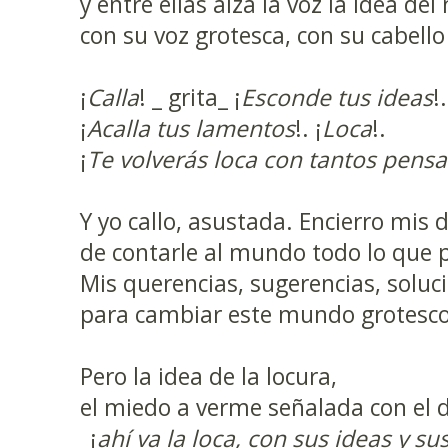
y entre ellas alza la voz la idea del
con su voz grotesca, con su cabello
¡
Calla
! _ grita_ ¡
Esconde tus ideas
!.
¡
Acalla tus lamentos
!. ¡
Loca
!.
¡
Te volverás loca con tantos pens
Y yo callo, asustada. Encierro mis 
de contarle al mundo todo lo que 
Mis querencias, sugerencias, soluc
para cambiar este mundo grotesco
Pero la idea de la locura,
el miedo a verme señalada con el 
_¡
ahí va la loca, con sus ideas y s