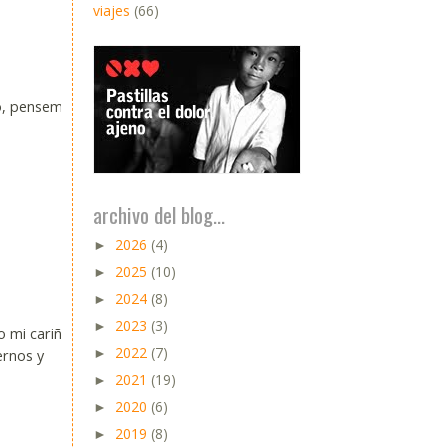
viajes
(66)
no, pensemos
archivo del blog...
2026
(4)
►
2025
(10)
►
2024
(8)
►
2023
(3)
►
 mi cariño,
2022
(7)
►
ernos y
2021
(19)
►
2020
(6)
►
2019
(8)
►