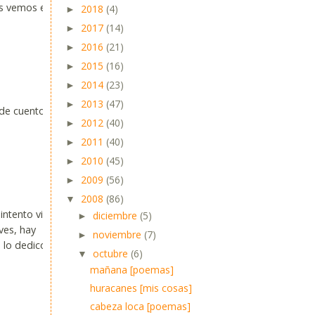
os vemos en
2018
(4)
►
2017
(14)
►
2016
(21)
►
2015
(16)
►
2014
(23)
►
2013
(47)
►
 de cuento,
2012
(40)
►
2011
(40)
►
2010
(45)
►
2009
(56)
►
2008
(86)
▼
intento vivir
diciembre
(5)
►
ves, hay
noviembre
(7)
►
 lo dedico,
octubre
(6)
▼
mañana [poemas]
huracanes [mis cosas]
cabeza loca [poemas]