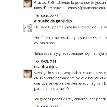
Gracias, Sofi, sabiendo lo poco que te gustan
unos días y rejuvenecemos rápidamente entre 
15/10/08, 22:53
el sueño de genji
dijo...
He leido tu poema y me he entristecido. Tal v
No sé. Pero me resisto a pensar que Oz no ex
es...tan triste¡¡
Enhorabuena y gracias aunque hoy me haya h
16/10/08, 0:11
esaotra
dijo...
Vaya, ya lo siento Genji, haberte puesto triste.
en un cuento permanente; yo que intento que l
días que se despiertan demasiado negros... En 
para enmendarme! :D
Mil gracias por tu visita y enhorabuena por tu
17/10/08, 20:55