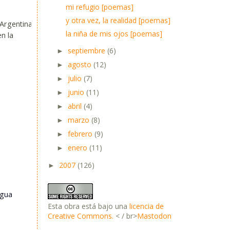
mi refugio [poemas]
y otra vez, la realidad [poemas]
Argentina.
la niña de mis ojos [poemas]
n la
septiembre
(6)
►
agosto
(12)
►
julio
(7)
►
junio
(11)
►
abril
(4)
►
marzo
(8)
►
febrero
(9)
►
enero
(11)
►
2007
(126)
►
igua
Esta obra está bajo una
licencia de
Creative Commons.
< / br>
Mastodon