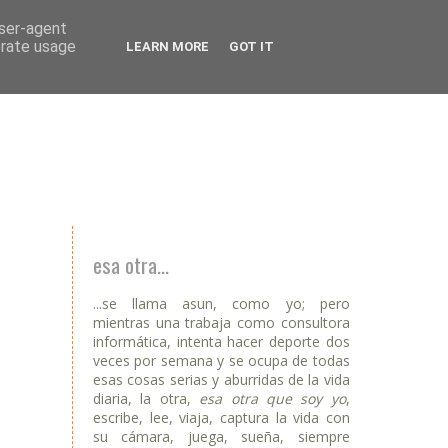
user-agent
erate usage
LEARN MORE
GOT IT
esa otra...
...se llama asun, como yo; pero
mientras una trabaja como consultora
informática, intenta hacer deporte dos
veces por semana y se ocupa de todas
esas cosas serias y aburridas de la vida
diaria, la otra,
esa otra que soy yo
,
escribe, lee, viaja, captura la vida con
su cámara, juega, sueña, siempre