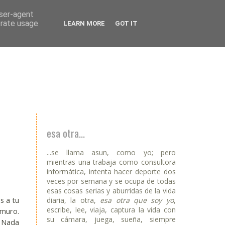
user-agent
erate usage
LEARN MORE
GOT IT
esa otra...
...se llama asun, como yo; pero
mientras una trabaja como consultora
informática, intenta hacer deporte dos
veces por semana y se ocupa de todas
esas cosas serias y aburridas de la vida
diaria, la otra,
esa otra que soy yo
,
s a tu
escribe, lee, viaja, captura la vida con
 muro.
su cámara, juega, sueña, siempre
. Nada