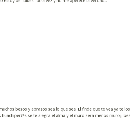
Yo estoy de "blues" otra vez y no me apetece la verdad...
¡ muchos besos y abrazos sea lo que sea. El finde que te vea ya te lo
s huachiper@s se te alegra el alma y el muro será menos muro¡¡¡ be