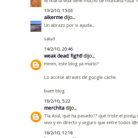
Al final la vida tiene mucho de montaña rusa. 
13/2/10, 15:03
alkerme
dijo...
Un abrazo por si ayuda...
salud
14/2/10, 20:46
weak dead: fight!
dijo...
mmm, este blog ya murio?
Lo accese atraves de google cache.
buen blog
16/2/10, 5:22
merchita
dijo...
Tía Asul, qué ha pasado?? qué triste el post¡¡
vivo y en directo y seguro que entre todos l@
16/2/10, 12:18