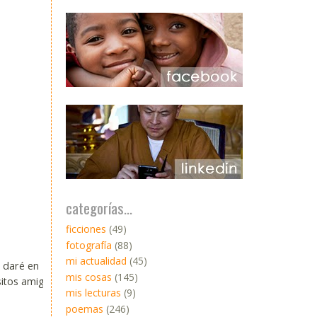
categorías...
ficciones
(49)
fotografía
(88)
mi actualidad
(45)
s daré en
mis cosas
(145)
sitos amiga.
mis lecturas
(9)
poemas
(246)