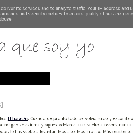
deliver its services and to analyze traffic. Your IP address and 
formance and security metrics to ensure quality of service, gen
abuse.
s]
das.
El huracán
. Cuando de pronto todo se volvió ruido y escombro
 imagen se esfuma y sigues adelante. Has vuelto a reconstruir tu
dor, lo has vuelto a levantar. Más alto. Más grueso. Más resistente