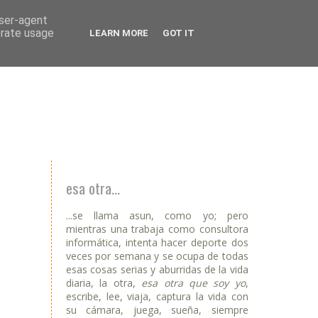
user-agent
erate usage
LEARN MORE
GOT IT
esa otra...
...se llama asun, como yo; pero
mientras una trabaja como consultora
informática, intenta hacer deporte dos
veces por semana y se ocupa de todas
esas cosas serias y aburridas de la vida
diaria, la otra,
esa otra que soy yo
,
escribe, lee, viaja, captura la vida con
su cámara, juega, sueña, siempre