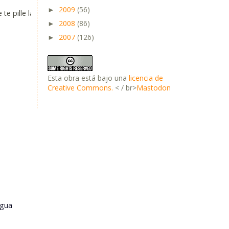
2009
(56)
►
e pille la
2008
(86)
►
2007
(126)
►
Esta obra está bajo una
licencia de
Creative Commons.
< / br>
Mastodon
igua