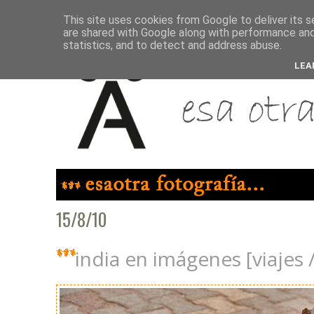
This site uses cookies from Google to deliver its s
are shared with Google along with performance and 
statistics, and to detect and address abuse.
LEA
15/8/10
india en imágenes [viajes 