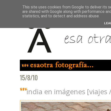
This site uses cookies from Google to deliver its s
are shared with Google along with performance and 
statistics, and to detect and address abuse.
LEA
15/8/10
india en imágenes [viajes 