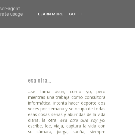
user-agent
erate usage
LEARN MORE
GOT IT
esa otra...
...se llama asun, como yo; pero
mientras una trabaja como consultora
informática, intenta hacer deporte dos
veces por semana y se ocupa de todas
esas cosas serias y aburridas de la vida
diaria, la otra,
esa otra que soy yo
,
escribe, lee, viaja, captura la vida con
su cámara, juega, sueña, siempre