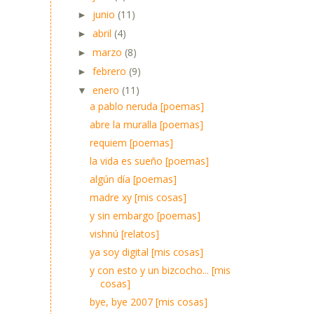
junio
(11)
►
abril
(4)
►
marzo
(8)
►
febrero
(9)
►
enero
(11)
▼
a pablo neruda [poemas]
abre la muralla [poemas]
requiem [poemas]
la vida es sueño [poemas]
algún día [poemas]
madre xy [mis cosas]
y sin embargo [poemas]
vishnú [relatos]
ya soy digital [mis cosas]
y con esto y un bizcocho... [mis
cosas]
bye, bye 2007 [mis cosas]