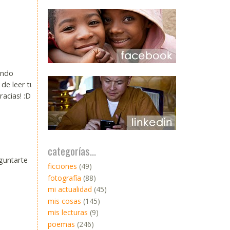
ando
de leer tu
racias! :D
categorías...
guntarte
ficciones
(49)
fotografía
(88)
mi actualidad
(45)
mis cosas
(145)
mis lecturas
(9)
poemas
(246)