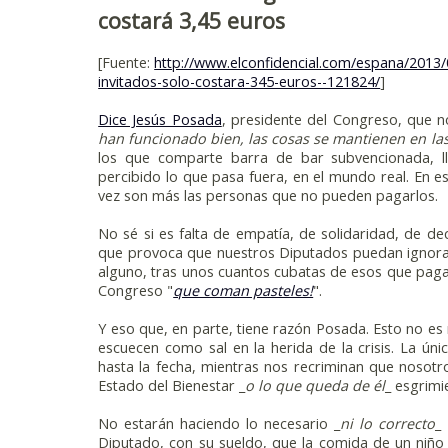
costará 3,45 euros
[Fuente:
http://www.elconfidencial.com/espana/2013/
invitados-solo-costara-345-euros--121824/
]
Dice Jesús Posada
, presidente del Congreso, que 
han funcionado bien, las cosas se mantienen en l
los que comparte barra de bar subvencionada, l
percibido lo que pasa fuera, en el mundo real. En e
vez son más las personas que no pueden pagarlos.
No sé si es falta de empatía, de solidaridad, de de
que provoca que nuestros Diputados puedan ignora
alguno, tras unos cuantos cubatas de esos que pagam
Congreso "
que coman pasteles!
".
Y eso que, en parte, tiene razón Posada. Esto no es
escuecen como sal en la herida de la crisis. La ún
hasta la fecha, mientras nos recriminan que nosotro
Estado del Bienestar _
o lo que queda de él
_ esgrimi
No estarán haciendo lo necesario _
ni lo correcto
_
Diputado, con su sueldo, que la comida de un niño 