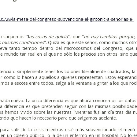
05/28/la-mesa-del-congreso-subvenciona-el-gintonic-a-senorias-e-
no saquemos "l
as cosas de quicio
", que "
no hay cambios porque,
as mismas condiciones
". Quizá es que este señor, como muchos otr
leva tanto tiempo dentro del microcosmos del Congreso, que 
se mundo tan real en el que no sólo los precios son otros, sino qu
cencia o simplemente tener los cojones literalmente cuadrados, la
r como lo hacen a aquellos a quienes representan. Estoy esperan
os a escote entre todos, salga a la ventana a gritar a los que rod
 nada nuevo. La única diferencia es que ahora conocemos los datos
ica diferencia es que pretenden seguir con las mismas posibilidad
s hemos vivido sobre las nuestras. Mientras fusilan día tras día n
endo que hacen lo necesario para que salgamos adelante.
 para salir de la crisis mientras esté más subvencionado el menú
en un colegio público, o la de un enfermo en un hospital. No lo e