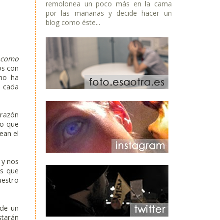
remolonea un poco más en la cama
por las mañanas y decide hacer un
blog como éste...
 como
os con
no ha
e cada
 razón
do que
ean el
 y nos
es que
uestro
 de un
starán