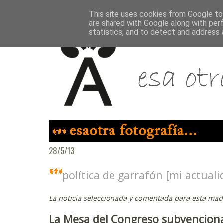
This site uses cookies from Google to 
are shared with Google along with per
statistics, and to detect and address 
28/5/13
política de garrafón [mi actuali
La noticia seleccionada y comentada para esta madr
La Mesa del Congreso subvenciona e