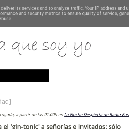
deliver its services and to analyze traffic. Your IP address and 
formance and security metrics to ensure quality of service, gen
abuse.
dad]
ugada, a partir de las 01:00h en
La Noche Despierta de Radio Eus
l 'gin-tonic' a señorías e invitados: sólo