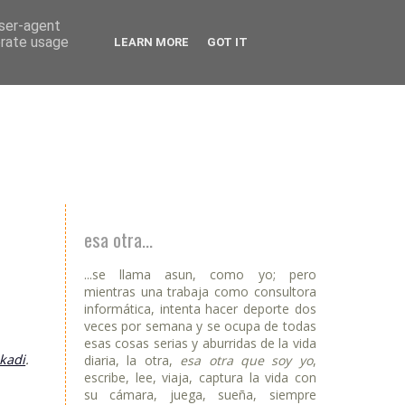
user-agent
erate usage
LEARN MORE
GOT IT
esa otra...
...se llama asun, como yo; pero
mientras una trabaja como consultora
informática, intenta hacer deporte dos
veces por semana y se ocupa de todas
esas cosas serias y aburridas de la vida
kadi
.
diaria, la otra,
esa otra que soy yo
,
escribe, lee, viaja, captura la vida con
su cámara, juega, sueña, siempre